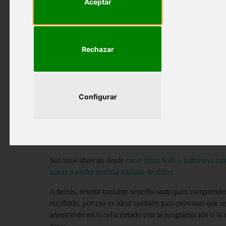
Aceptar
utilización en el día a día. 
Parte de su popularidad se debe a su versatilidad, puest
tanto desarrollo web y aplicaciones como la creación de
machine learning.
Rechazar
Antes de comenzar con los errores más comunes en Pyth
Configurar
¿Qué es Python?
Bien, Python es un lenguaje de programación informáti
ser utilizado para prácticamente casi cualquier finalidad
Sus usos abarcan desde
crear sitios web y softwares ha
tareas o poder realizar análisis de datos.
Además, resulta bastante sencillo tanto para comprend
escribirlo, por eso es ideal también para personas que s
adentrando en lo relacionado con la programación o la 