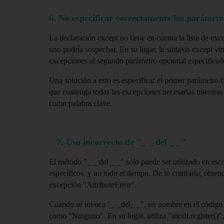
6. No especificar correctamente los parámetr
La declaración except no tiene en cuenta la lista de exc
uno podría sospechar. En su lugar, la sintaxis except vinc
excepciones al segundo parámetro opcional especificad
Una solución a esto es especificar el primer parámetro 
que contenga todas las excepciones necesarias mientras s
como palabra clave.
   7. Uso incorrecto de "_ _ del _ _"
El método "_ _ del _ _" sólo puede ser utilizado en esce
específicos, y no todo el tiempo. De lo contrario, obtend
excepción "AttributeError". 
Cuando se invoca "_ _del_ _", un nombre en el código s
como "Ninguno". En su lugar, utiliza "atexit.register()",