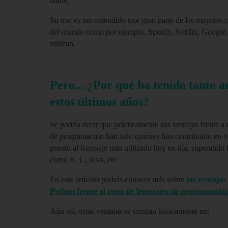
datos.
Su uso es tan extendido que gran parte de las mayores 
del mundo como por ejemplo, Spotify, Netflix, Google, 
utilizan.
Pero... ¿Por qué ha tenido tanto a
estos últimos años?
Se podría decir que prácticamente sus ventajas frente a 
de programación han sido quienes han contribuido en ot
puesto al lenguaje más utilizado hoy en día,
superando 
como R, C, Java, etc.
En este artículo podrás conocer más sobre
las ventajas
Python frente al resto de lenguajes de programació
Aún así, estas ventajas se centran básicamente en: