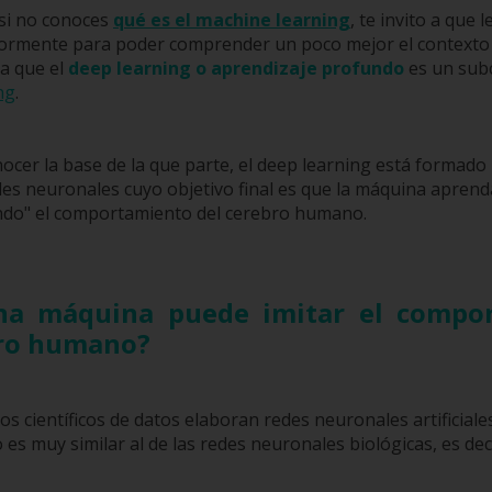
 si no conoces
qué es el machine learning
,
te invito a que l
ormente para poder comprender un poco mejor el contexto 
a que el
deep learning o aprendizaje profundo
es un sub
ng
.
cer la base de la que parte, el deep learning está formado
es neuronales cuyo objetivo final es que la máquina aprend
ndo" el comportamiento del cerebro humano.
a máquina puede imitar el compo
bro humano?
los científicos de datos elaboran redes neuronales artificiale
es muy similar al de las redes neuronales biológicas, es deci