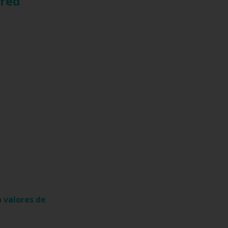
 red
o
valores de