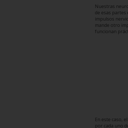
Nuestras neuro
de esas partes 
impulsos nervio
mande otro impu
funcionan práct
En este caso, e
por cada uno de