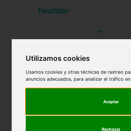
west
Deep 
Artifi
Utilizamos cookies
En este po
Usamos cookies y otras técnicas de rastreo pa
necesitas 
anuncios adecuados, para analizar el tráfico e
utilidades.
Aceptar
Nodd3r
31 de mayo de 2
Rechazar