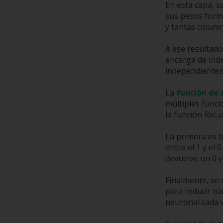
En esta capa, s
sus pesos forma
y tantas colum
A ese resultado
encarga de indi
independientem
La
función de 
múltiples funci
la función ReLu
La primera es b
entre el 1 y el
devuelve un 0 y
Finalmente, se 
para reducir to
neuronal cada 