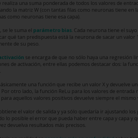
e realiza una suma ponderada de todos los valores de entra
ndo la matriz W (con tantas filas como neuronas tiene en l
nas como neuronas tiene esa capa).
, se le suma el
parámetro bias
. Cada neurona tiene el suyo 
car qué tan predispuesta está la neurona de sacar un valor 
ente de su peso.
activación
se encarga de que no sólo haya una regresión lin
ones de activación, entre ellas podemos destacar dos: la fun
.
ásicamente una función que recibe un valor X y devuelve un
 0. Por otro lado, la función ReLu para los valores de entrada
 para aquellos valores positivos devuelve siempre el mismo 
obtiene el valor de salida y ya sólo quedaría ir ajustando lo
do lo posible el error que pueda haber entre capa y capa y qu
vez devuelva resultados más precisos.