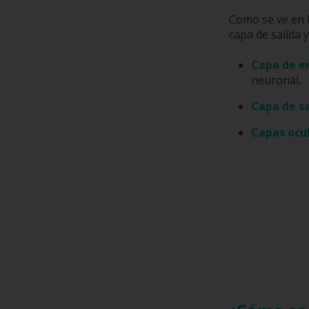
Como se ve en l
capa de salida 
Capa de e
neuronal.
Capa de sa
Capas ocu