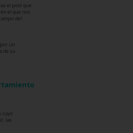
eas el post que
en el que nos
campo del
 por un
a de su
rtamiento
s cuyo
r, las