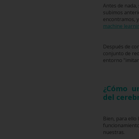
Antes de nada,
subimos anteri
encontramos, y
machine learni
Después de cono
conjunto de red
entorno "imita
¿Cómo un
del cere
Bien, para ello 
funcionamiento 
nuestras.