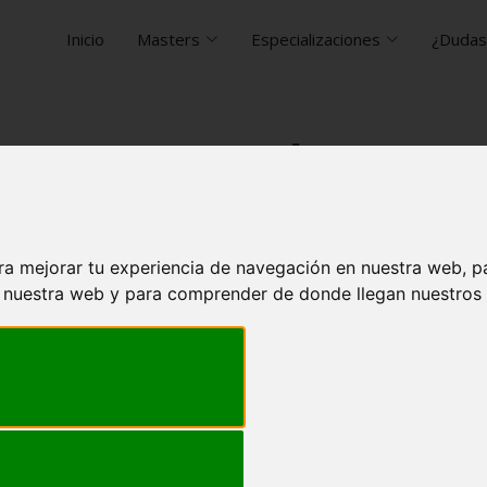
Inicio
Masters
Especializaciones
¿Dudas
Learning y Redes Neuro
ciales
st encontrarás que es el deep learning y t
ra mejorar tu experiencia de navegación en nuestra web, p
para poder comprender su funcionamiento
n nuestra web y para comprender de donde llegan nuestros v
022 . 5 min