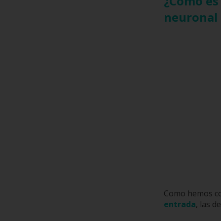
¿Cómo es 
neuronal a
Como hemos com
entrada
, las d