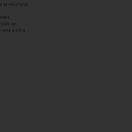
de la neurona.
redes
Éstas se
 una a otra.