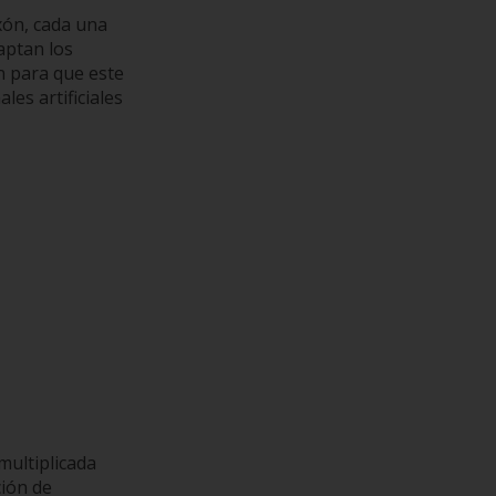
xón, cada una
aptan los
n para que este
es artificiales
multiplicada
ción de