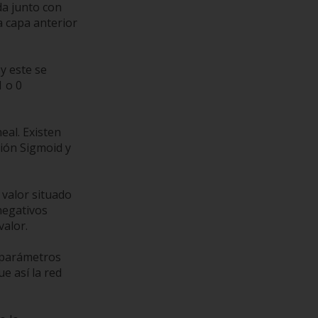
da junto con
a capa anterior
y este se
1 o 0
eal. Existen
ción Sigmoid y
 valor situado
 negativos
valor.
s parámetros
e así la red