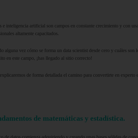
s e inteligencia artificial son campos en constante crecimiento y con u
sionales altamente capacitados.
do alguna vez cómo se forma un data scientist desde cero y cuáles son l
ito en este campo, ¡has llegado al sitio correcto!
explicaremos de forma detallada el camino para convertirte en experto e
ndamentos de matemáticas y estadística.
ico de datos comienza adquiriendo y creando unas bases sólidas de con