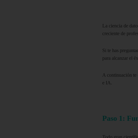
La ciencia de dato
creciente de profe
Si te has pregunta
para alcanzar el éx
A continuación te 
e IA.
Paso 1: Fu
Todo gran científ