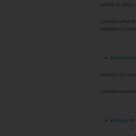
análisis de datos y
Gracias a saber d
automático y crear
Introducció
Iniciarás con conc
También aprenderás
Python y R: