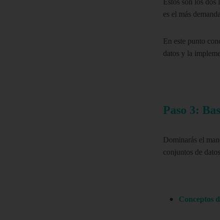
Estos son los dos 
es el más demanda
En este punto cono
datos y la implem
Paso 3: Bas
Dominarás el manej
conjuntos de datos
Conceptos de