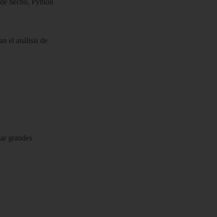
, de hecho, Python
n el análisis de
zar grandes