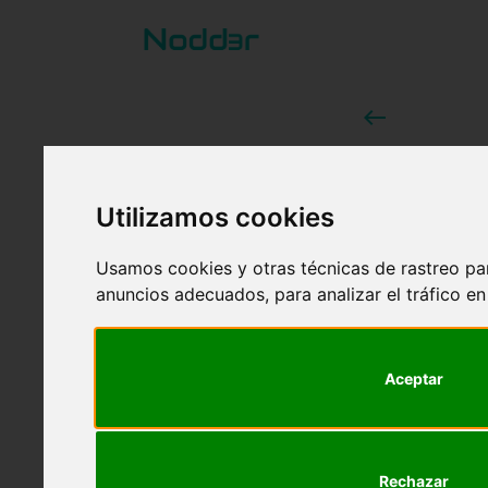
west
¿Cómo
datos
Utilizamos cookies
Si no sabe
Usamos cookies y otras técnicas de rastreo pa
ciencia de
anuncios adecuados, para analizar el tráfico e
comprendas
las etapas
profesional
Aceptar
Nodd3r
4 de septiembre
Rechazar