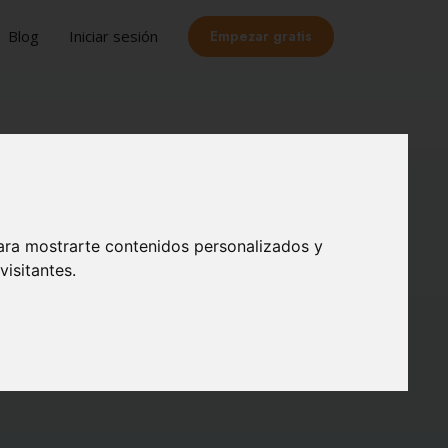
Empezar gratis
Blog
Iniciar sesión
rganización
ara mostrarte contenidos personalizados y
bonificable por
isitantes.
a tu empresa.