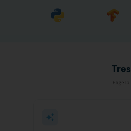
Tres
Elige l
auto_awesome