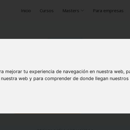
Inicio
Cursos
Masters
Para empresas
PARA EMPRESAS
y los datos
a toda tu o
ra mejorar tu experiencia de navegación en nuestra web, p
icos, licencias para equipos y formación in company 
n nuestra web y para comprender de donde llegan nuestros v
 formas de convertir la IA en resultados reales par
Hablar con ventas
Ver opciones →