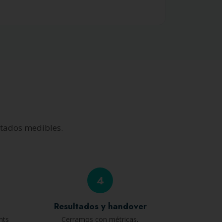
ltados medibles.
4
Resultados y handover
nts
Cerramos con métricas,